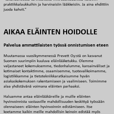
praktiikkalaukkuihin ja harvinaisiin lääkkeisiin. Ja aina ehdittiin
juoda kahvit.”
AIKAA ELÄINTEN HOIDOLLE
Palvelua ammattilaisten työssä onnistumisen eteen
Muutamassa vuosikymmenessä Prevett Oy:stä on kasvanut
Suomen suurimpiin kuuluva eläinlääketukku. Olemme
valjastaneet kokemuksemme, tiedonhalumme, kansainväliset ja
kotimaiset kontaktimme, osaamisemme, tuotevalikoimamme,
logistiikkamme ja tietotekniikkaratkaisumme hyvän
asiakaskokemuksen rakentamiseen ja vaalimiseen. Toimimme
alaa yhdistävänä voimana eläinten parhaaksi.
Haluamme antaa eläinlääkäreille ja muille eläinten
hyvinvoinnista vastaaville mahdollisuuden keskittyä työssään
olennaiseen: eläinten hyvinvoinnin edistämiseen. Itse
koetamme kaikin meille mahdollisin keinoin edistää myös