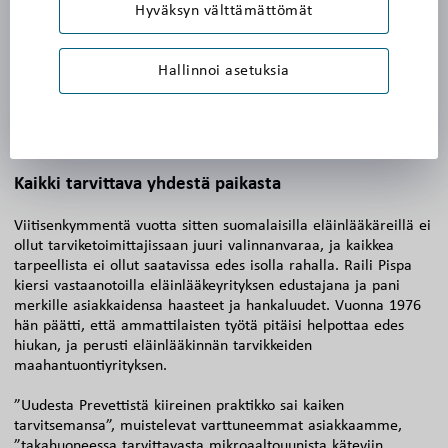
Hyväksyn välttämättömät
Hallinnoi asetuksia
AMMATTILAISTEN TUKENA
ELÄINTEN PARHAAKSI
Kaikki tarvittava yhdestä paikasta
Viitisenkymmentä vuotta sitten suomalaisilla eläinlääkäreillä ei
ollut tarviketoimittajissaan juuri valinnanvaraa, ja kaikkea
tarpeellista ei ollut saatavissa edes isolla rahalla. Raili Pispa
kiersi vastaanotoilla eläinlääkeyrityksen edustajana ja pani
merkille asiakkaidensa haasteet ja hankaluudet. Vuonna 1976
hän päätti, että ammattilaisten työtä pitäisi helpottaa edes
hiukan, ja perusti eläinlääkinnän tarvikkeiden
maahantuontiyrityksen.
”Uudesta Prevettistä kiireinen praktikko sai kaiken
tarvitsemansa”, muistelevat varttuneemmat asiakkaamme,
”takahuoneessa tarvittavasta mikroaaltouunista käteviin