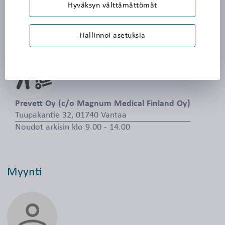
Hyväksyn välttämättömät
Noudot ja logistiikka
Hallinnoi asetuksia
Prevett Oy (c/o Magnum Medical Finland Oy)
Tuupakantie 32, 01740 Vantaa
Noudot arkisin klo 9.00 - 14.00
Myynti