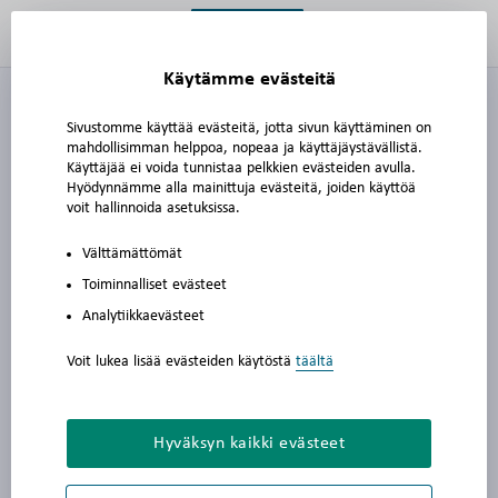
Yhteystiedot | Prevett has loaded
Käytämme evästeitä
Sivustomme käyttää evästeitä, jotta sivun käyttäminen on
mahdollisimman helppoa, nopeaa ja käyttäjäystävällistä.
Asiakaspalvelu
Käyttäjää ei voida tunnistaa pelkkien evästeiden avulla.
Hyödynnämme alla mainittuja evästeitä, joiden käyttöä
voit hallinnoida asetuksissa.
Välttämättömät
Toiminnalliset evästeet
Analytiikkaevästeet
asiakaspalvelu@prevett.fi
+358 207 109 340
Voit lukea lisää evästeiden käytöstä
täältä
Arkisin klo 8.00 - 16.00
Sähköpostiosoitteet ovat muotoa
Hyväksyn kaikki evästeet
etunimi.sukunimi@prevett.fi